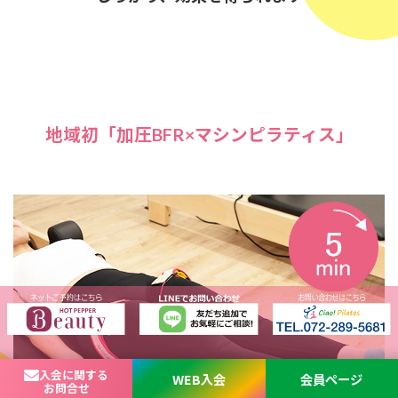
地域初「加圧BFR×マシンピラティス」
入会に関する
WEB入会
会員ページ
お問合せ