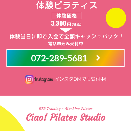
072-289-5681
インスタDMでも受付中!
BFR Training × Machine Pilates
Ciao! Pilates Studio